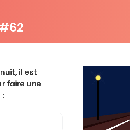
 #62
nuit, il est
ur faire une
 :