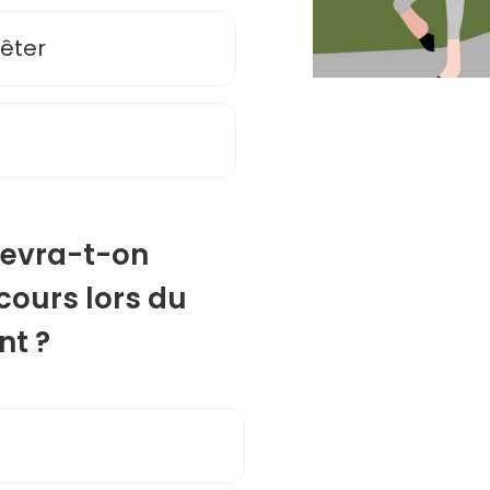
rêter
devra-t-on
cours lors du
nt ?