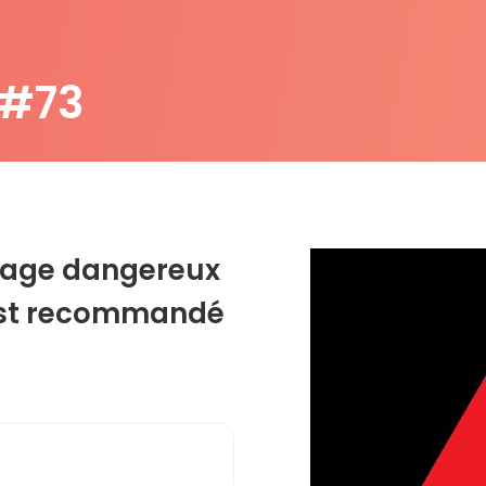
 #73
virage dangereux
l est recommandé