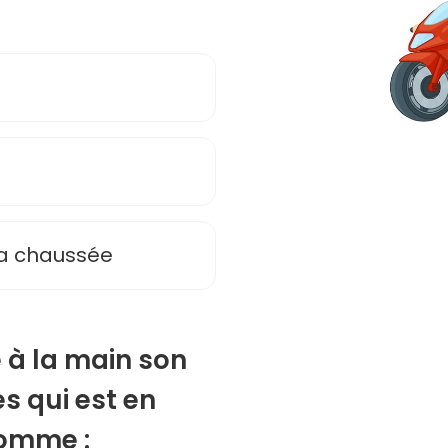
 la chaussée
 à la main son
s qui est en
comme :