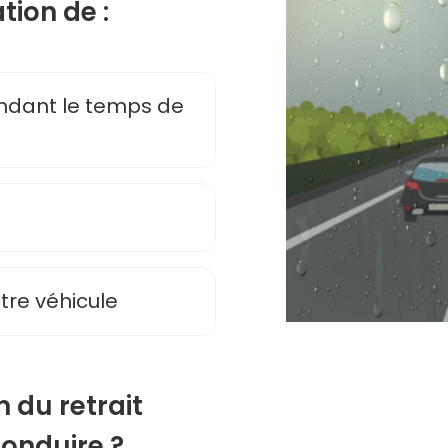
ion de :
ndant le temps de
tre véhicule
n du retrait
onduire ?