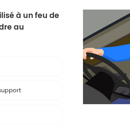
isé à un feu de
ndre au
n
 support