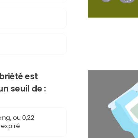
briété est
n seuil de :
ng, ou 0,22
 expiré