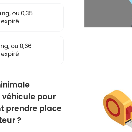
ng, ou 0,35
 expiré
ng, ou 0,66
 expiré
minimale
n véhicule pour
t prendre place
teur ?