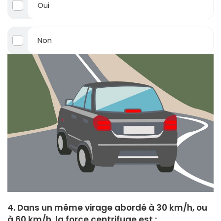
Oui
Non
4. Dans un même virage abordé à 30 km/h, ou
à 60 km/h, la force centrifuge est :