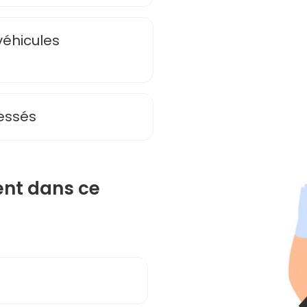
véhicules
lessés
ent dans ce