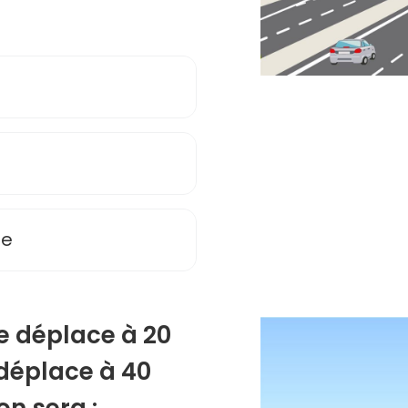
te
se déplace à 20
 déplace à 40
on sera :