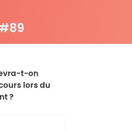
 #89
devra-t-on
cours lors du
nt ?