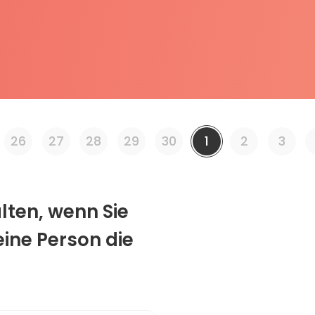
26
27
28
29
30
1
2
3
alten, wenn Sie
ine Person die