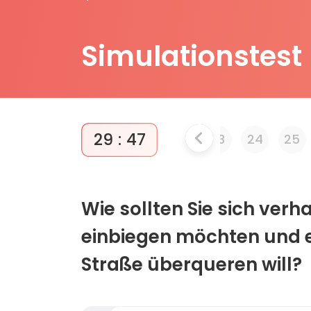
Simulationstest
29
:
46
7
18
19
20
21
22
23
24
25
Wie sollten Sie sich verh
einbiegen möchten und e
Straße überqueren will?