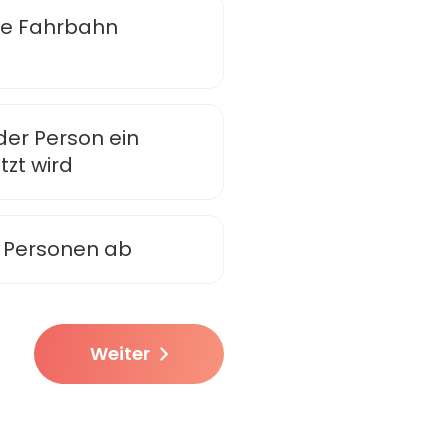
die Fahrbahn
der Person ein
zt wird
n Personen ab
Weiter