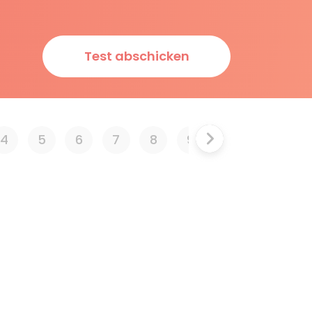
Test abschicken
4
5
6
7
8
9
10
11
12