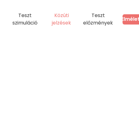
Teszt
Közúti
Teszt
Elméle
szimuláció
jelzések
előzmények