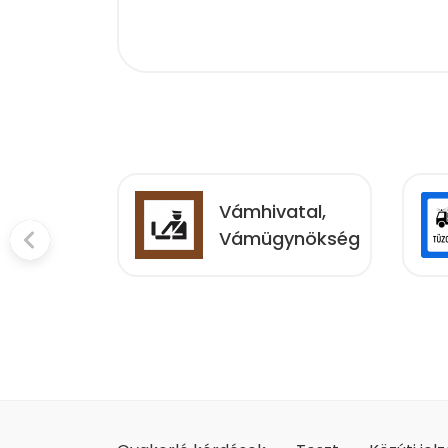
edési
Vámhivatal,
ációt
Vámügynökség
llomás