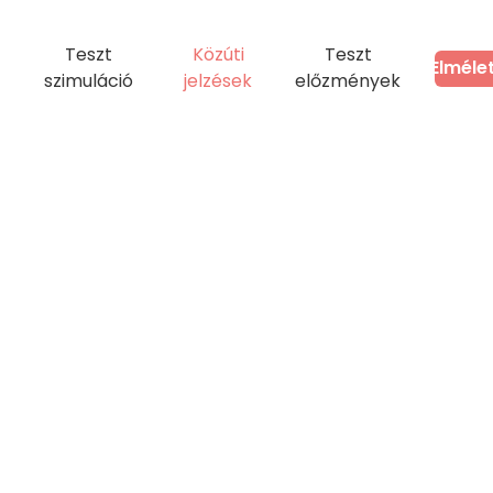
Teszt
Közúti
Teszt
Elméle
szimuláció
jelzések
előzmények