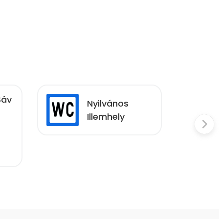
Sáv
Nyilvános
Illemhely