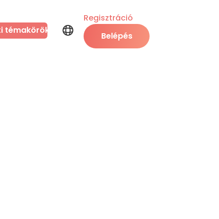
Regisztráció
ti témakörök
Belépés