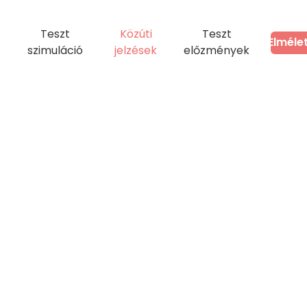
Teszt
Közúti
Teszt
Elméle
szimuláció
jelzések
előzmények