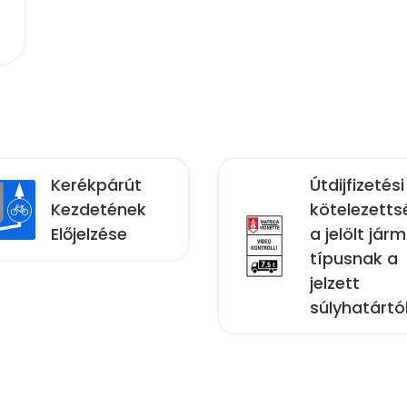
Kerékpárút
Útdijfizetési
Kezdetének
kötelezetts
Előjelzése
a jelölt jár
típusnak a
jelzett
súlyhatártó