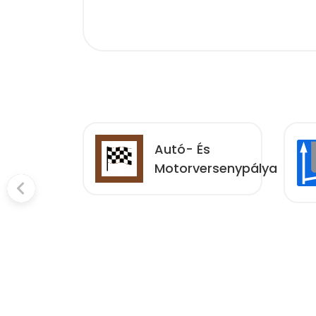
zott
Autó- És
mú
Motorversenypálya