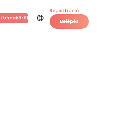
Regisztráció
ti témakörök
Belépés