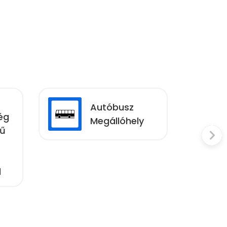
Autóbusz
ég
Megállóhely
mű
l