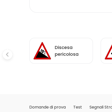
gio a
Discesa
pericolosa
ito
Domande di prova
Test
Segnali Stra