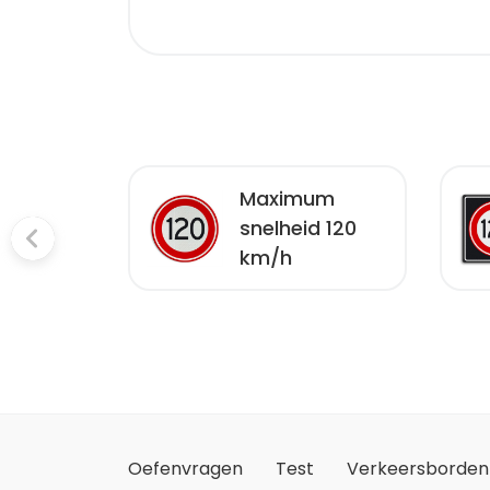
um
Maximum
d 80
snelheid 120
km/h
Oefenvragen
Test
Verkeersborden