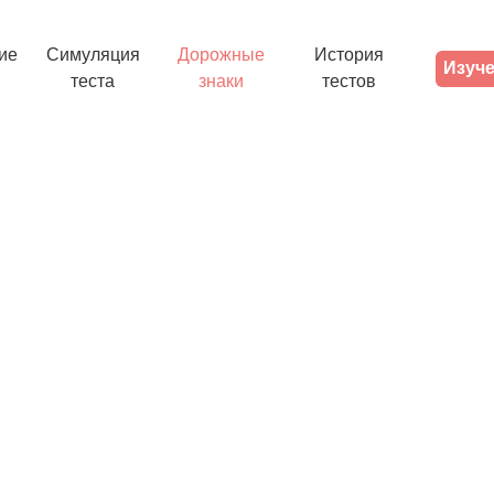
ие
Симуляция
Дорожные
История
Изуче
теста
знаки
тестов