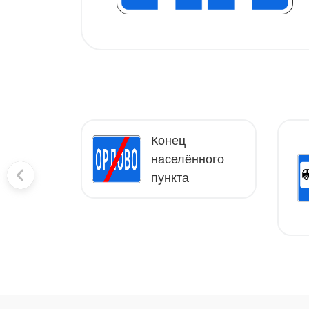
Конец
дная
населённого
пункта