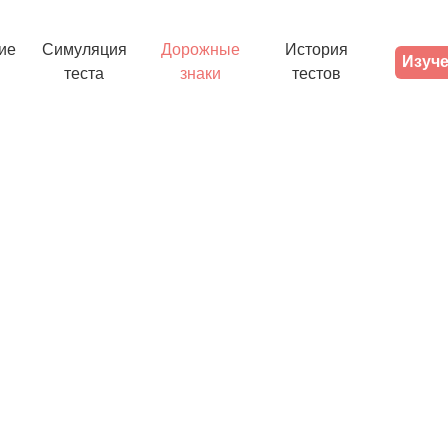
ие
Симуляция
Дорожные
История
Изуче
теста
знаки
тестов