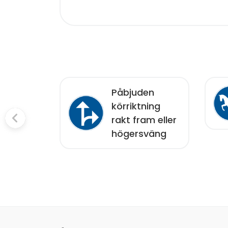
en
Påbjuden
ning
körriktning
r
rakt fram eller
högersväng