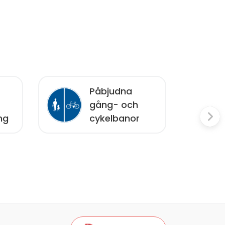
Påbjudna
gång- och
ng
cykelbanor