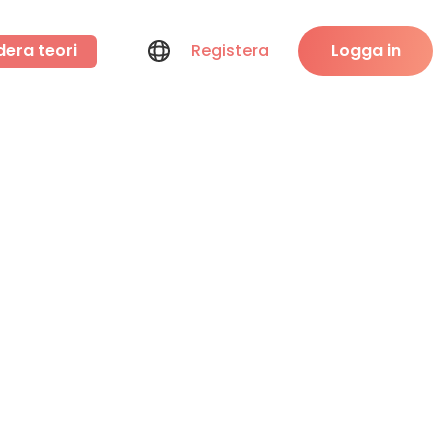
dera teori
Registera
Logga in