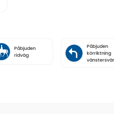
Påbjuden
Påbjuden
körriktning
ridväg
vänstersvä