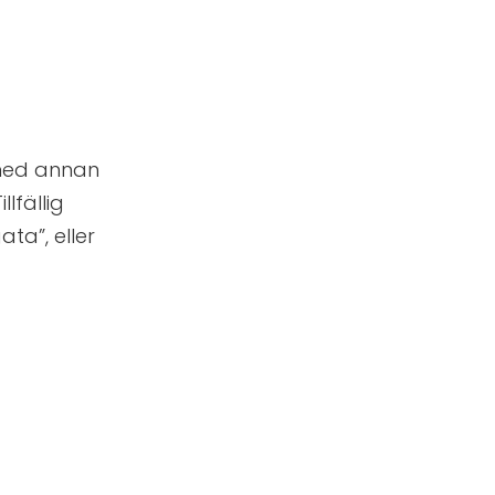
 med annan
lfällig
ta”, eller