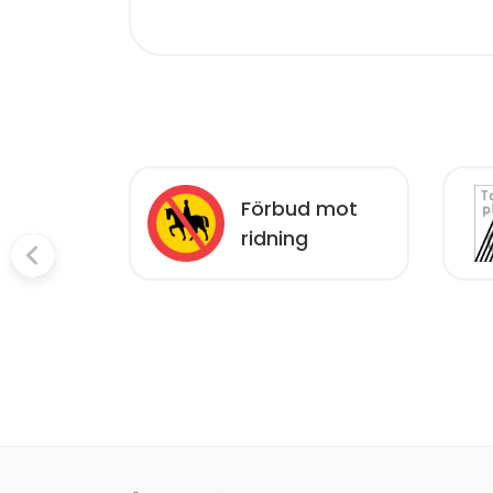
Förbud mot
ats
ridning