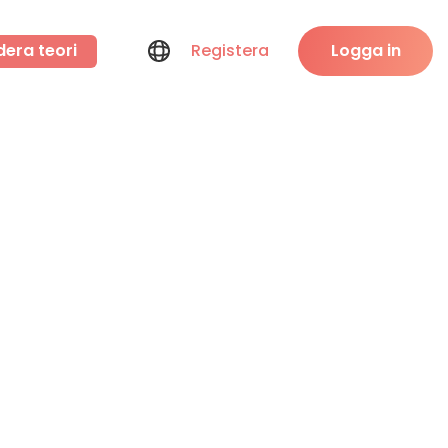
dera teori
Registera
Logga in