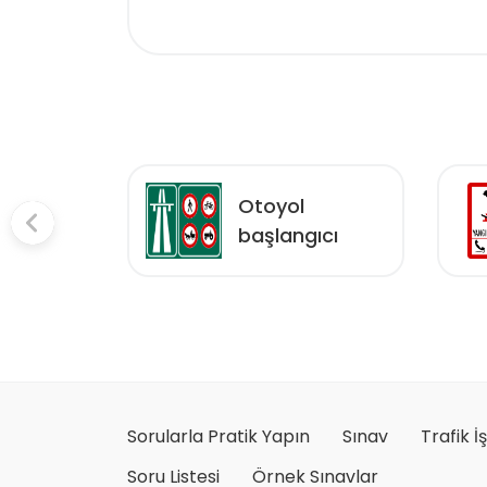
lu
Otoyol
m
başlangıcı
onu
Sorularla Pratik Yapın
Sınav
Trafik İ
Soru Listesi
Örnek Sınavlar