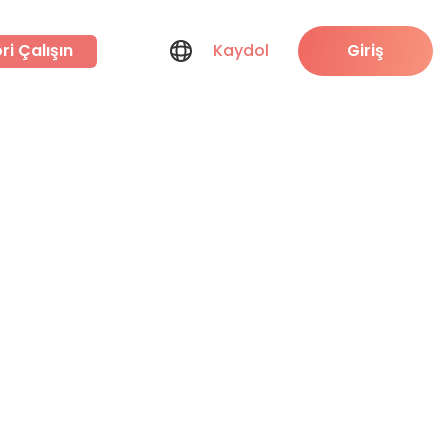
ri Çalışın
Kaydol
Giriş