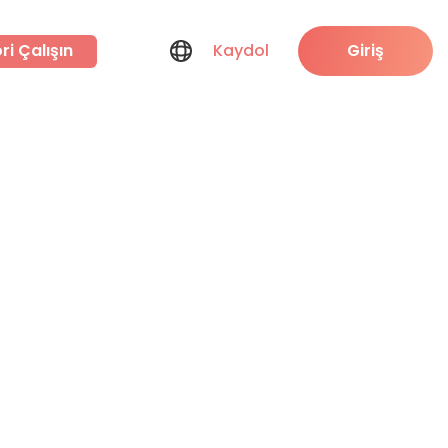
ri Çalışın
Kaydol
Giriş