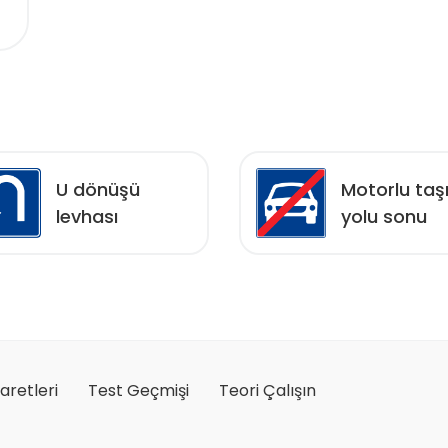
U dönüşü
Motorlu taş
levhası
yolu sonu
şaretleri
Test Geçmişi
Teori Çalışın