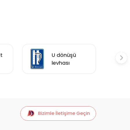
ıt
U dönüşü
levhası
Bizimle İletişime Geçin