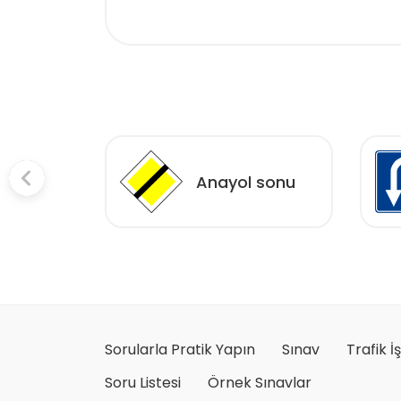
Anayol sonu
i
Sorularla Pratik Yapın
Sınav
Trafik İ
Soru Listesi
Örnek Sınavlar