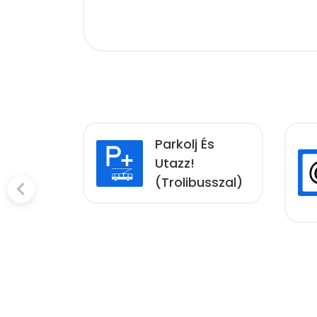
Parkolj És
ársáv
Utazz!
(Trolibusszal)