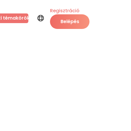
Regisztráció
ti témakörök
Belépés