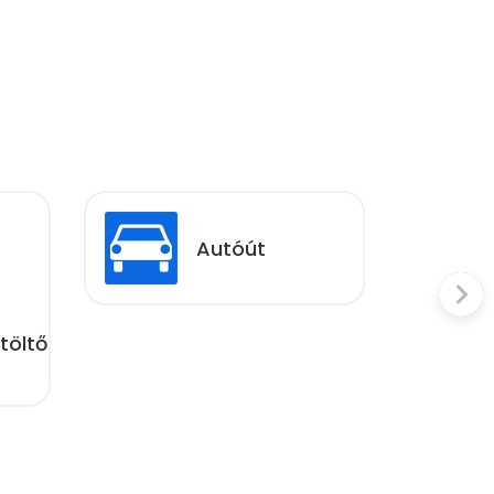
Autóút
töltő