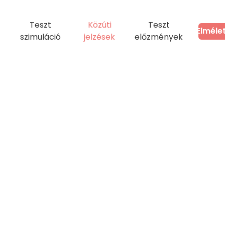
Teszt
Közúti
Teszt
Elméle
szimuláció
jelzések
előzmények