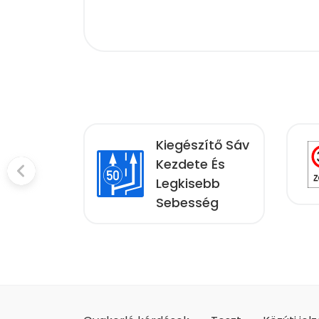
Kiegészítő Sáv
áció
Kezdete És
Legkisebb
Sebesség