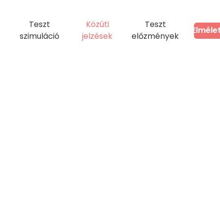
Teszt
Közúti
Teszt
Elméle
szimuláció
jelzések
előzmények