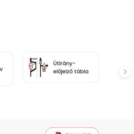
Útirány-
v
előjelző tábla