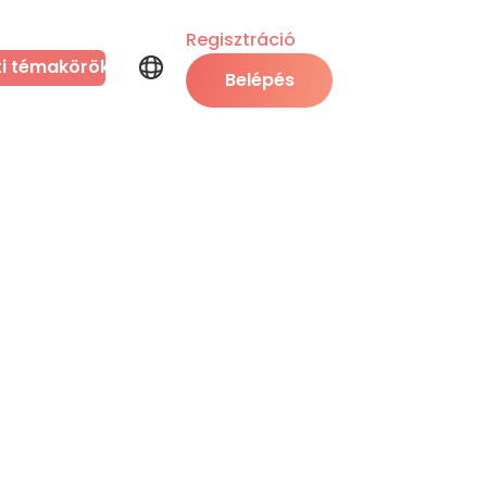
Regisztráció
ti témakörök
Belépés