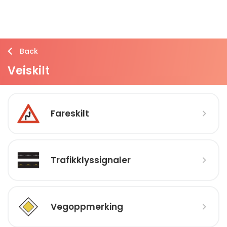
Back
Veiskilt
Fareskilt
Trafikklyssignaler
Vegoppmerking