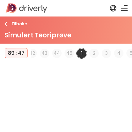
Tilbake
Simulert Teoriprøve
89
:
46
40
41
42
43
44
45
1
2
3
4