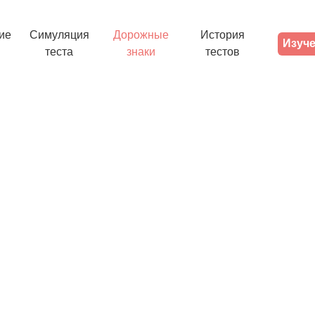
ие
Симуляция
Дорожные
История
Изуче
теста
знаки
тестов