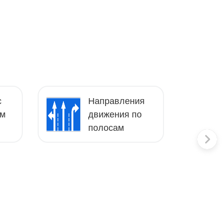
с
Направления
ем
движения по
полосам