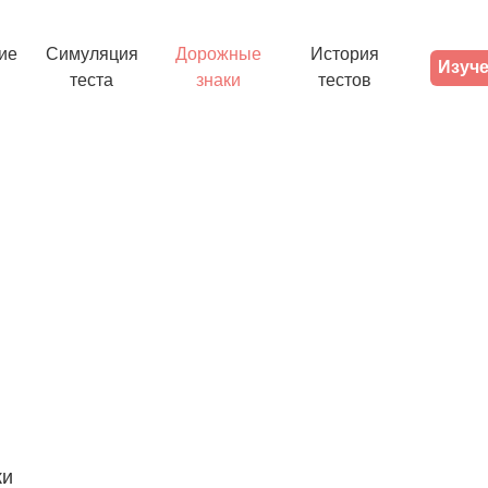
ие
Симуляция
Дорожные
История
Изуче
теста
знаки
тестов
ки