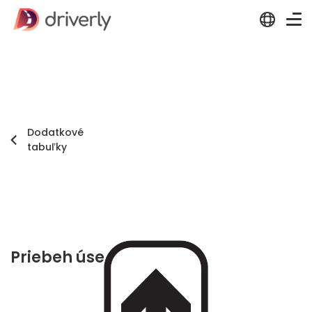
Dodatkové
tabuľky
Priebeh úseku platnosti