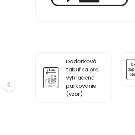
Dodatková
ov v
tabuľka pre
mere
vyhradené
ná
parkovanie
(vzor)