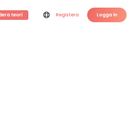
dera teori
Registera
Logga in