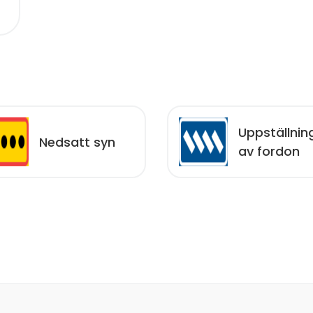
Uppställnin
Nedsatt syn
av fordon