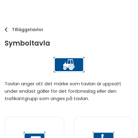
Tilläggstavlor
Symboltavla
Tavlan anger att det märke som tavlan är uppsatt
under endast gäller för det fordonsslag eller den
trafikantgrupp som anges på tavlan.