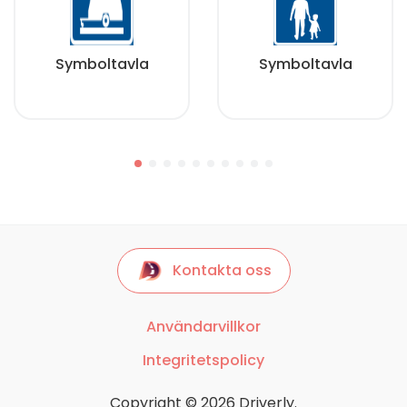
Symboltavla
Symboltavla
Kontakta oss
Användarvillkor
Integritetspolicy
Copyright © 2026 Driverly.