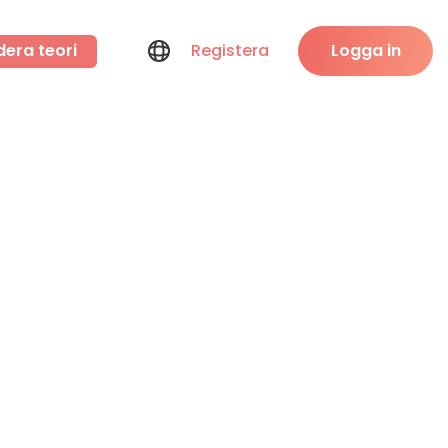
dera teori
Registera
Logga in