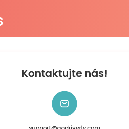
S
Kontaktujte nás!
support@godriverly.com