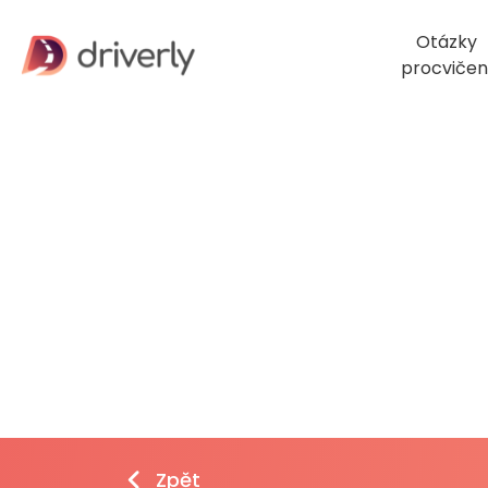
Otázky
procvičen
Zpět