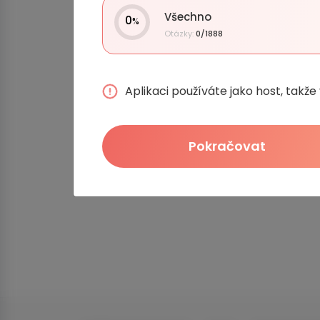
Všechno
0
%
Otázky:
0/1888
Aplikaci používáte jako host, takž
Pokračovat