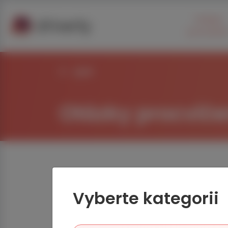
Otázky
procvičen
Zpět
Otázky procviče
Vyberte kategorii