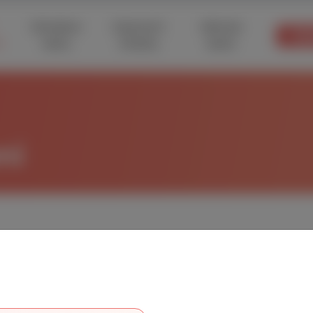
Simulace
Dopravní
Historie
Výu
í
testu
Značky
testů
ní