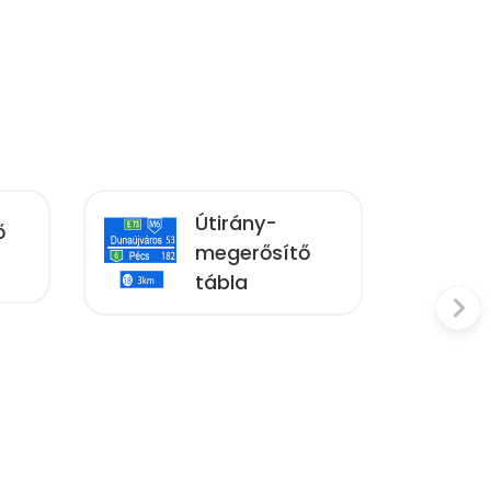
Útirány-
ő
megerősítő
tábla