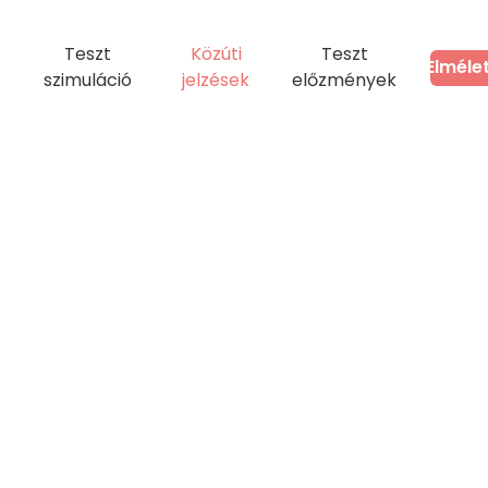
Teszt
Közúti
Teszt
Elméle
szimuláció
jelzések
előzmények