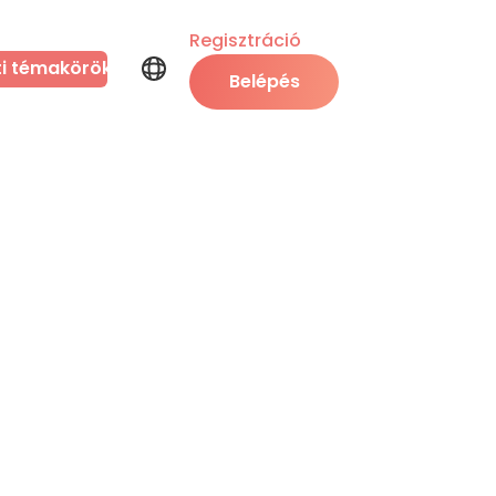
Regisztráció
ti témakörök
Belépés