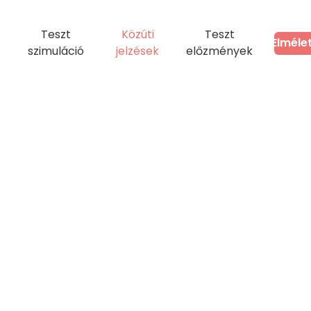
Teszt
Közúti
Teszt
Elméle
szimuláció
jelzések
előzmények