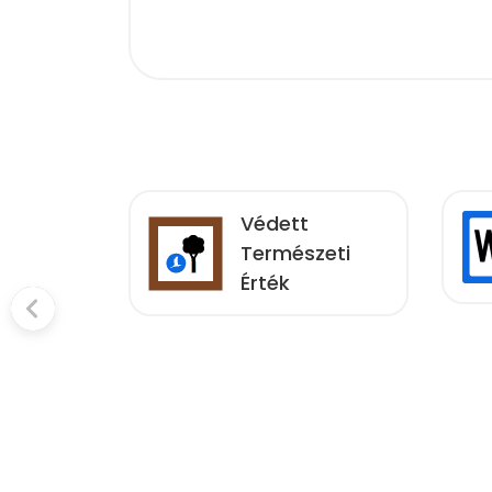
Védett
zási
Természeti
 Vége
Érték