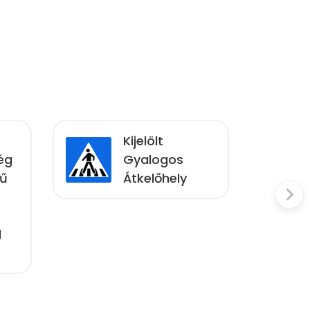
Kijelölt
ég
Gyalogos
mű
Átkelőhely
l