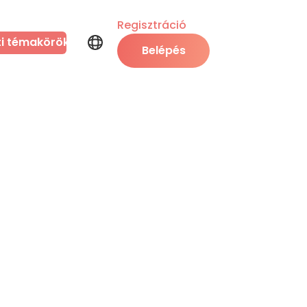
Regisztráció
ti témakörök
Belépés