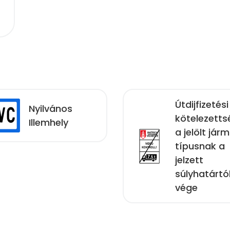
Útdijfizetési
Nyilvános
kötelezetts
Illemhely
a jelölt jár
típusnak a
jelzett
súlyhatártó
vége