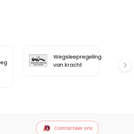
Wegsleepregeling
weg
van kracht
Contacteer ons