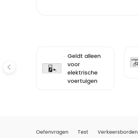
Geldt alleen
epregeling
voor
acht
elektrische
voertuigen
Oefenvragen
Test
Verkeersborden