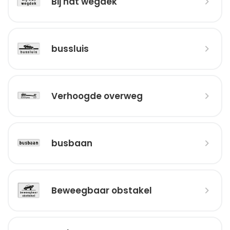
Bij nat wegdek
bussluis
Verhoogde overweg
busbaan
Beweegbaar obstakel