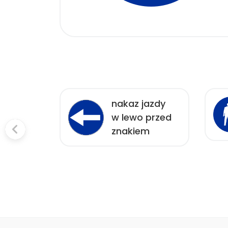
ny
nakaz jazdy
k jazdy
w lewo przed
jazdów
znakiem
rami
piecznymi