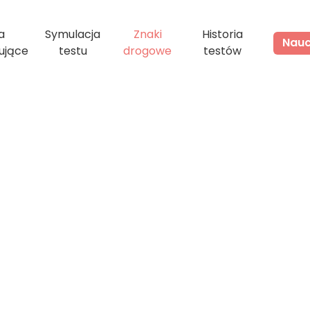
a
Symulacja
Znaki
Historia
Naucz
ujące
testu
drogowe
testów