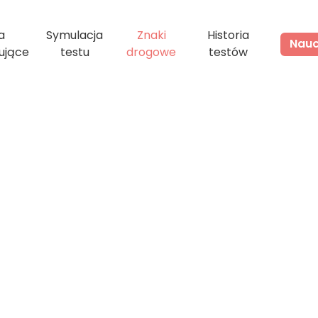
a
Symulacja
Znaki
Historia
Naucz
ujące
testu
drogowe
testów