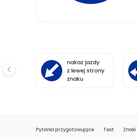
jazdy
nakaz jazdy
 przed
z lewej strony
m
znaku
Pytania przygotowujące
Test
Znaki