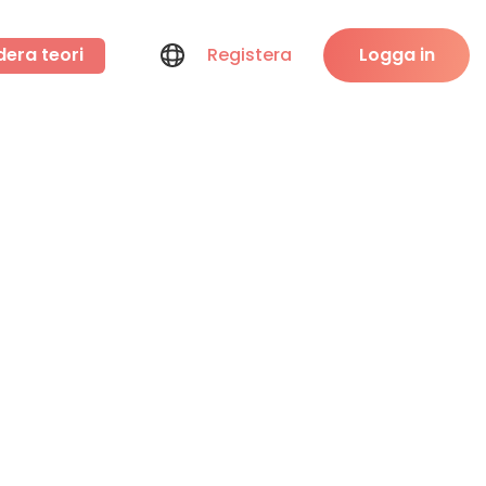
dera teori
Registera
Logga in