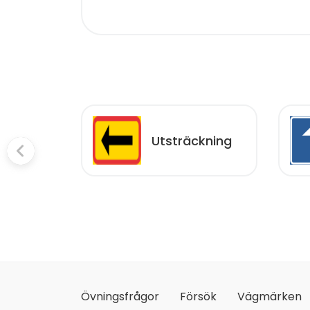
da
Utsträckning
melser
annande
rkering
Övningsfrågor
Försök
Vägmärken