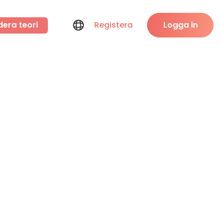
dera teori
Registera
Logga in