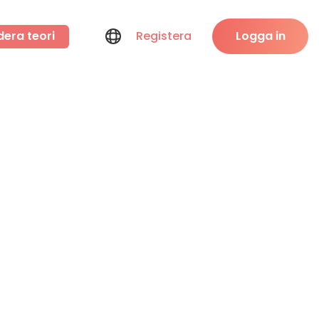
dera teori
Registera
Logga in