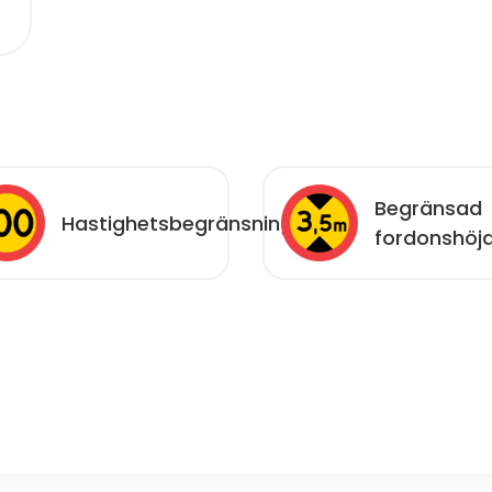
Begränsad
Hastighetsbegränsning
fordonshöj