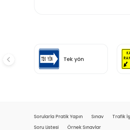
e veya
Tek yön
rya
Sorularla Pratik Yapın
Sınav
Trafik İ
Soru Listesi
Örnek Sınavlar