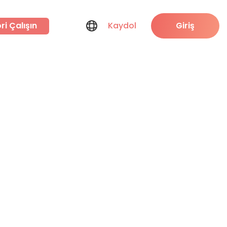
ri Çalışın
Kaydol
Giriş