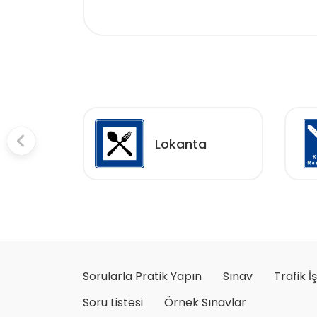
it
Lokanta
Sorularla Pratik Yapın
Sınav
Trafik İ
Soru Listesi
Örnek Sınavlar