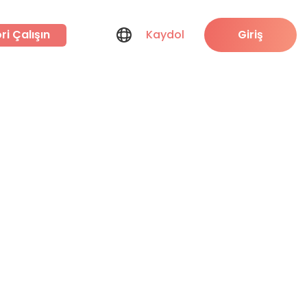
ri Çalışın
Kaydol
Giriş