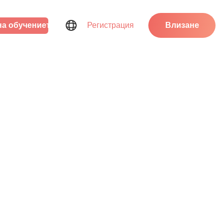
на обучението
Регистрация
Влизане