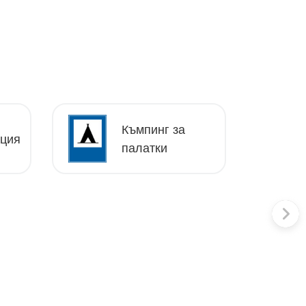
Къмпинг за
нция
палатки