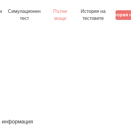
и
Симулационен
Пътни
История на
Теория 
тест
знаци
тестовете
а информация