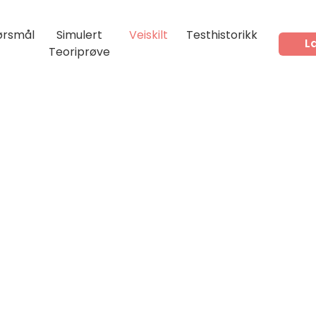
ørsmål
Simulert
Veiskilt
Testhistorikk
L
Teoriprøve