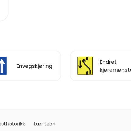
Endret
Envegskjøring
kjøremønst
esthistorikk
Lær teori