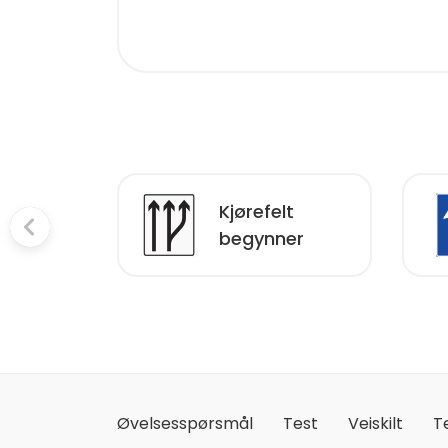
Kjørefelt
rafikkveg
begynner
Øvelsesspørsmål
Test
Veiskilt
T