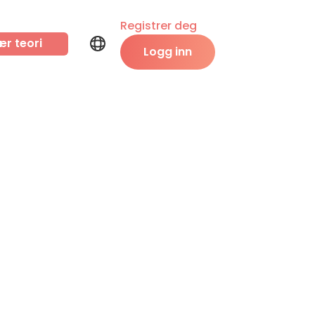
Registrer deg
ær teori
Logg inn