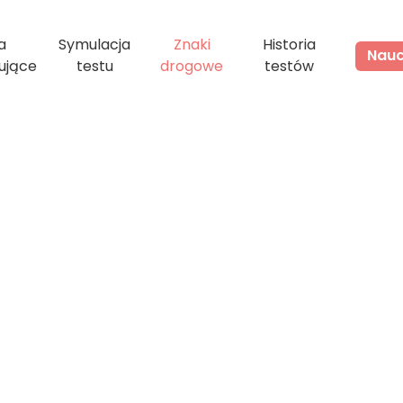
a
Symulacja
Znaki
Historia
Naucz
ujące
testu
drogowe
testów