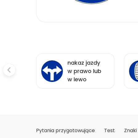
nakaz jazdy
drogi
w prawo lub
szych
w lewo
Pytania przygotowujące
Test
Znaki