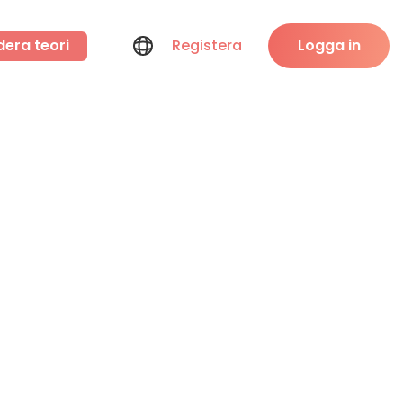
dera teori
Registera
Logga in