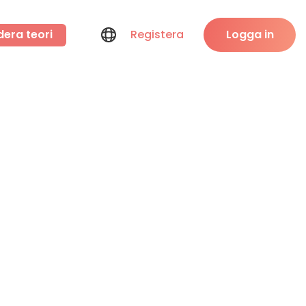
dera teori
Registera
Logga in