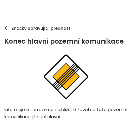
Značky upravující přednost
Konec hlavní pozemní komunikace
Informuje o tom, že na nejbližší křižovatce tato pozemní
komunikace již není hlavní.