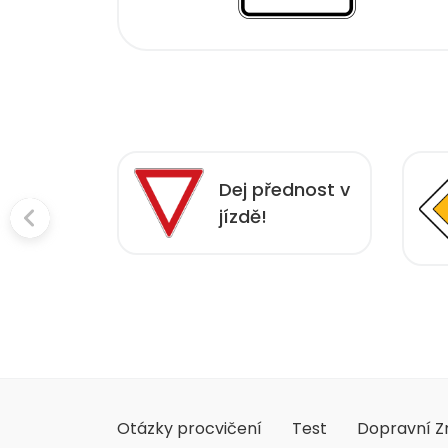
hlavní
Dej přednost v
ní
jízdě!
kace
Otázky procvičení
Test
Dopravní Z