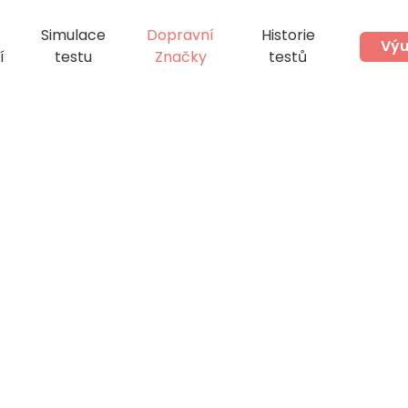
Simulace
Dopravní
Historie
Výu
í
testu
Značky
testů