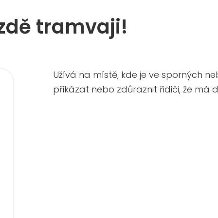
ízdě tramvaji!
Užívá na místě, kde je ve sporných n
přikázat nebo zdůraznit řidiči, že má d