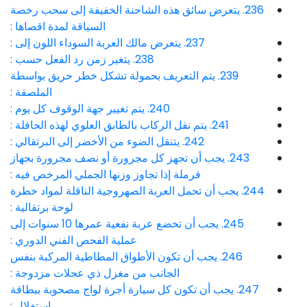
236. يتعرض سائق هذه الشاحنة الخفيفة إلى سحب رخصة
السياقة لمدة اقصاها :
237. يتعرض مالك العربة السوداء اللون إلى :
238. يتغير زمن رد الفعل حسب :
239. يتم التعريف بحمولة تشكل خطر حريق بواسطة
الملصقة :
240. يتم تغيير جهة الوقوف كل يوم :
241. يتم نقل الركاب بالطابق العلوي لهذه الحافلة :
242. يتنقل الضوء من الأخضر إلى البرتقالي :
243. يجب أن تجهز كل مجرورة أو نصف مجرورة بجهاز
فرملة إذا تجاوز وزنها الجملي المرخص فيه :
244. يجب أن تحمل العربة الصهروجية الناقلة لمواد خطرة
لوحة برتقالية :
245. يجب أن تخضع عربة نفعية عمرها 10 سنوات إلى
عملية الفحص الفني الدوري :
246. يجب أن تكون الأطواق المطاطية المركبة بنفس
الجانب من مغزل ذي عجلات مزدوجة :
247. يجب أن تكون كل سيارة أجرة لواج مصحوبة ببطاقة
إستغلال :